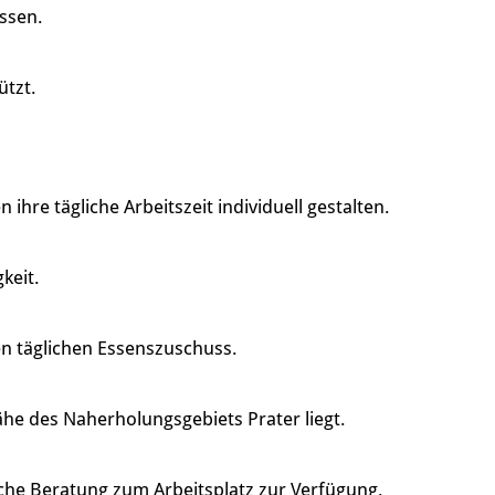
assen.
ützt.
re tägliche Arbeitszeit individuell gestalten.
keit.
en täglichen Essenszuschuss.
ähe des Naherholungsgebiets Prater liegt.
che Beratung zum Arbeitsplatz zur Verfügung.