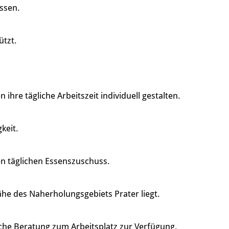
assen.
ützt.
re tägliche Arbeitszeit individuell gestalten.
keit.
en täglichen Essenszuschuss.
ähe des Naherholungsgebiets Prater liegt.
che Beratung zum Arbeitsplatz zur Verfügung.