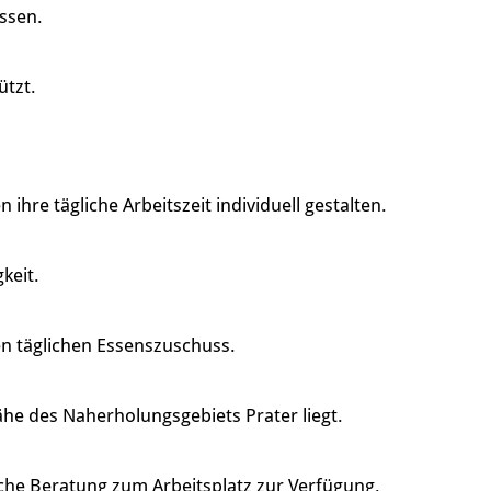
assen.
ützt.
re tägliche Arbeitszeit individuell gestalten.
keit.
en täglichen Essenszuschuss.
ähe des Naherholungsgebiets Prater liegt.
che Beratung zum Arbeitsplatz zur Verfügung.