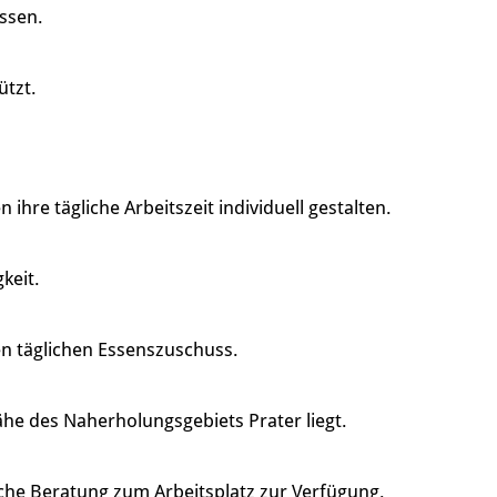
assen.
ützt.
re tägliche Arbeitszeit individuell gestalten.
keit.
en täglichen Essenszuschuss.
ähe des Naherholungsgebiets Prater liegt.
che Beratung zum Arbeitsplatz zur Verfügung.