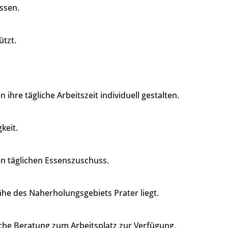
assen.
ützt.
re tägliche Arbeitszeit individuell gestalten.
keit.
en täglichen Essenszuschuss.
ähe des Naherholungsgebiets Prater liegt.
che Beratung zum Arbeitsplatz zur Verfügung.