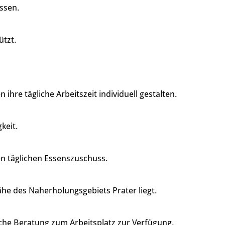
assen.
ützt.
re tägliche Arbeitszeit individuell gestalten.
keit.
en täglichen Essenszuschuss.
ähe des Naherholungsgebiets Prater liegt.
che Beratung zum Arbeitsplatz zur Verfügung.