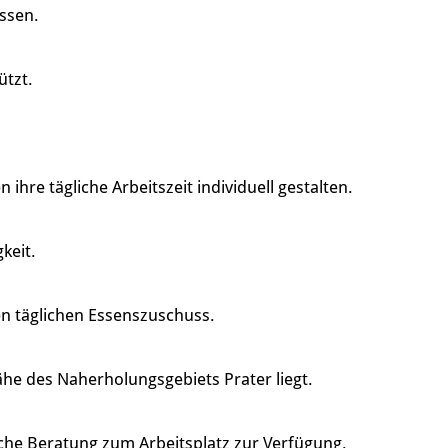
assen.
ützt.
re tägliche Arbeitszeit individuell gestalten.
keit.
en täglichen Essenszuschuss.
ähe des Naherholungsgebiets Prater liegt.
che Beratung zum Arbeitsplatz zur Verfügung.