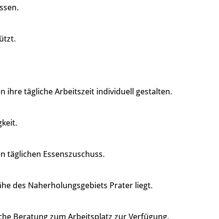
assen.
ützt.
re tägliche Arbeitszeit individuell gestalten.
keit.
en täglichen Essenszuschuss.
ähe des Naherholungsgebiets Prater liegt.
che Beratung zum Arbeitsplatz zur Verfügung.