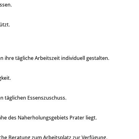
assen.
ützt.
re tägliche Arbeitszeit individuell gestalten.
keit.
en täglichen Essenszuschuss.
ähe des Naherholungsgebiets Prater liegt.
che Beratung zum Arbeitsplatz zur Verfügung.